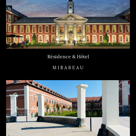
Résidence & Hôtel
M I R A B E A U