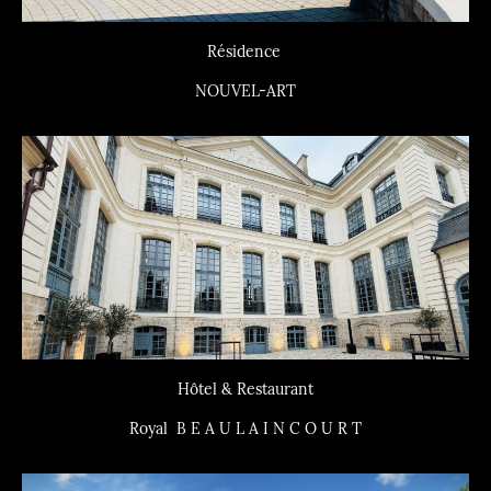
Résidence
NOUVEL-ART
Hôtel & Restaurant
Royal B E A U L A I N C O U R T